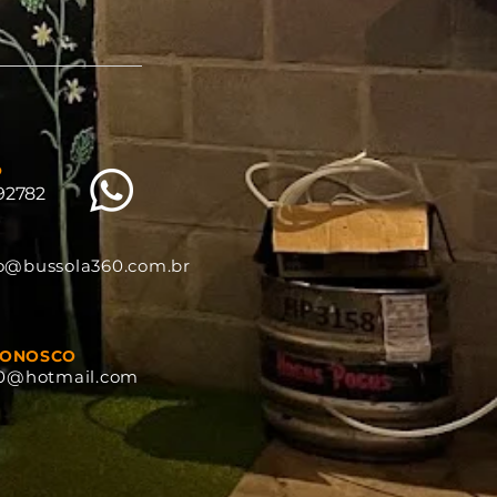
o
892782
o@bussola360.com.br
CONOSCO
60@hotmail.com