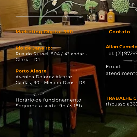
Marketing Digital 360
Contato
Allan Camel
​Rio de Janeiro:
Tel: (
21) 972
Rua do Russel, 804 / 4º andar -
Glória - RJ
Email:
Porto Alegre
atendiment
Avenida Dolorez Alcaraz
Caldas, 90 - Menino Deus - RS
TRABALHE 
Horário de funcionamento
rhbussola3
Segunda a sexta: 9h às 18h