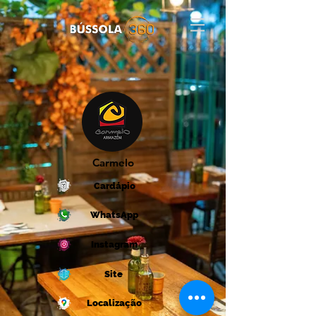
Carmelo
Cardápio
WhatsApp
Instagram
Site
Localização