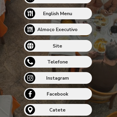
English Menu
Almoço Executivo
Site
Telefone
Instagram
Facebook
Catete