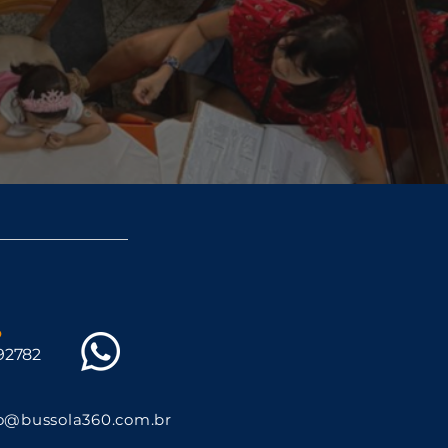
o
892782
o@bussola360.com.br