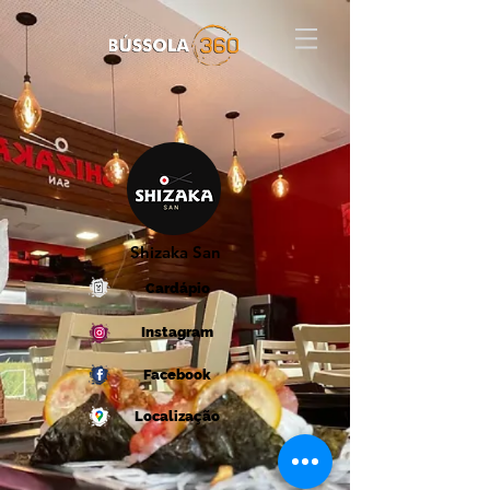
Shizaka San
Cardápio
Instagram
Facebook
Localização